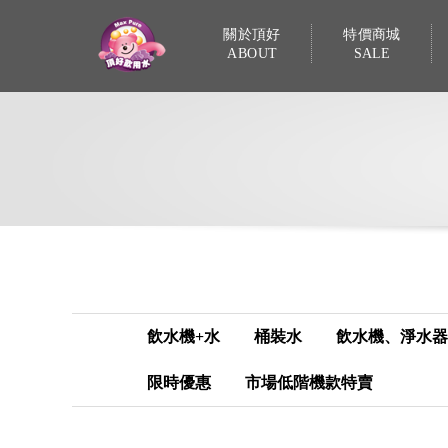
關於頂好
特價商城
ABOUT
SALE
飲水機+水
桶裝水
飲水機、淨水器
限時優惠
市場低階機款特賣