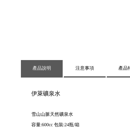
產品
說明
注意
事項
產品
伊萊礦泉水
雪山山脈天然礦泉水
容量:600cc 包裝:24瓶/箱