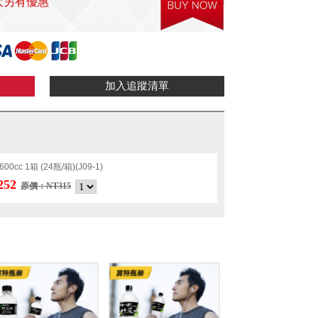
大另有優惠
cc 1箱 (24瓶/箱)(J09-1)
252
原價：NT315