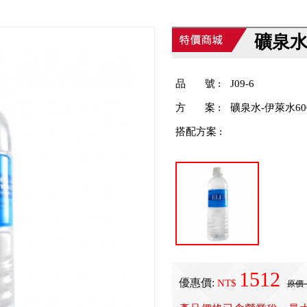
礦泉水-
品 號 :
J09-6
方 案 :
礦泉水-伊萊水600c
搭配方案 :
1512
優惠價:
NT$
原價：