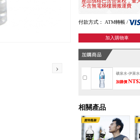
產品價格已含營業稅，量
不含無電梯樓層搬運費
付款方式： ATM轉帳 /
›
礦泉水-伊萊水600
NT$
加購價
相關產品