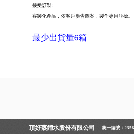
接受訂製:
客製化產品，依客戶廣告圖案，製作專用瓶標。
最少出貨量6箱
頂好蒸餾水股份有限公司
統一編號：23565