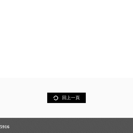
回上一頁
916