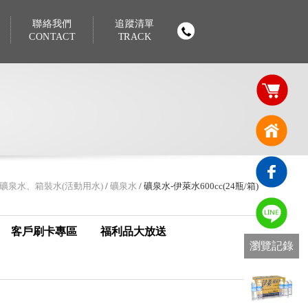
聯絡我們
追蹤清單
CONTACT
TRACK
礦泉水、箱裝水(活動用水)
/
礦泉水
/ 礦泉水-伊萊水600cc(24瓶/箱)
客戶刷卡專區
福利品大放送
瀏覽記錄