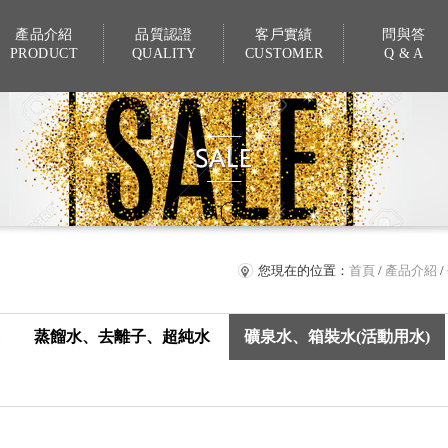
產品介紹
品質認證
客戶實績
問與答
PRODUCT
QUALITY
CUSTOMER
Q & A
SCROLL DOWN
↓
您現在的位置：
首頁
/
產品介紹
/
蒸餾水、去離子、超純水
礦泉水、箱裝水(活動用水)