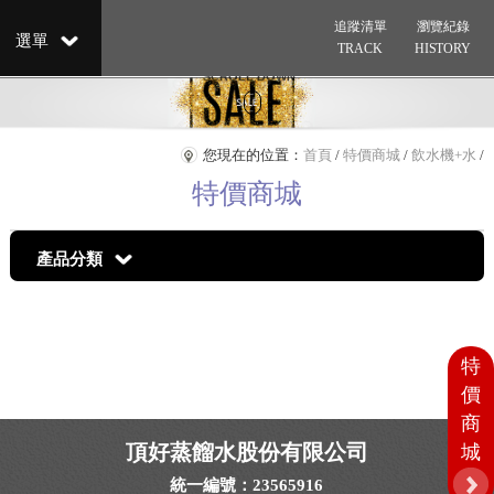
追蹤清單
瀏覽紀錄
選單
TRACK
HISTORY
SCROLL DOWN
↓
您現在的位置：
首頁
/
特價商城
/
飲水機+水
/
特價商城
產品分類
特
價
商
頂好蒸餾水股份有限公司
城
統一編號：23565916